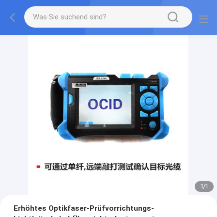
1
/
1
Erhöhtes Optikfaser-Prüfvorrichtungs-