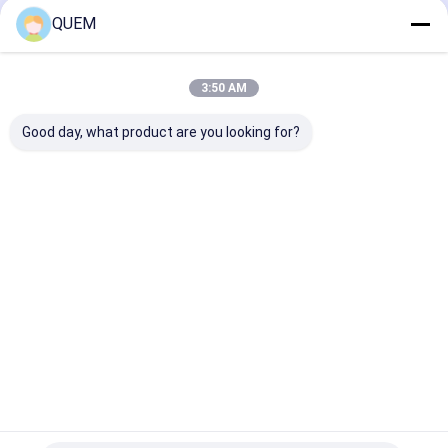
QUEM
Startseite
Über uns
Kontakt
Desktop Site
3:50 AM
Sitemap
Privacy Policy
Qualität
optischer Stromzähler
China Fabrik.Copyright © 2026
Good day, what product are you looking for?
Guangzhou UC Instruments., Co. Ltd.. All Rights Reserved.
Haus
Produkte
Über uns