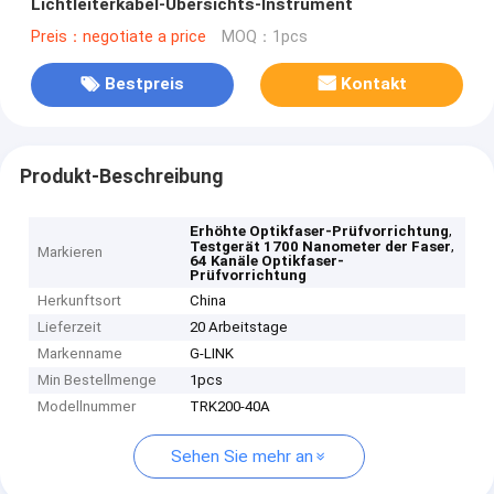
Lichtleiterkabel-Übersichts-Instrument
Preis：negotiate a price
MOQ：1pcs
Bestpreis
Kontakt
Produkt-Beschreibung
,
Erhöhte Optikfaser-Prüfvorrichtung
,
Testgerät 1700 Nanometer der Faser
Markieren
64 Kanäle Optikfaser-
Prüfvorrichtung
Herkunftsort
China
Lieferzeit
20 Arbeitstage
Markenname
G-LINK
Min Bestellmenge
1pcs
Modellnummer
TRK200-40A
Sehen Sie mehr an