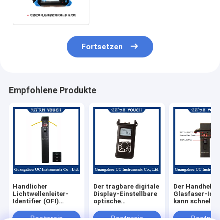
Instrument
Fortsetzen
Empfohlene Produkte
Handlicher
Der tragbare digitale
Der Handheld-
Lichtwellenleiter-
Display-Einstellbare
Glasfaser-Iden
Identifier (OFI)
optische
kann schnell
Ø0,25, Ø0,9, Ø2,0,
Abschwächer
Richtungen
Ø3,0
identifizieren
Bestpreis
Bestpreis
Bestprei