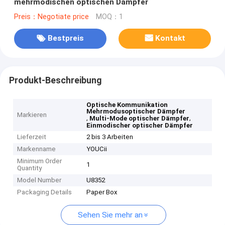
mehrmodischen optischen Dämpfer
Preis：Negotiate price
MOQ：1
Bestpreis
Kontakt
Produkt-Beschreibung
Optische Kommunikation
Mehrmodusoptischer Dämpfer
Markieren
,
,
Multi-Mode optischer Dämpfer
Einmodischer optischer Dämpfer
Lieferzeit
2 bis 3 Arbeiten
Markenname
YOUCii
Minimum Order
1
Quantity
Model Number
U8352
Packaging Details
Paper Box
Sehen Sie mehr an