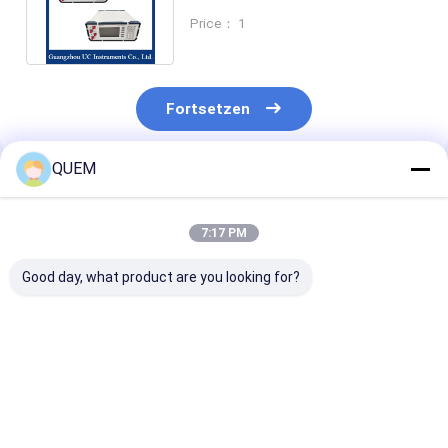
mehrmodischen optischen
Price： 1
Dämpfer
Fortsetzen
QUEM
Empfohlene Produkte
7:17 PM
Good day, what product are you looking for?
Hohe Stabilität des
Optisch gesteuerte
Rückflussdämp
optisch gesteuerten
optische Dämpfung
0 bis 35 Dezibe
4-Kanal-optischen
100 Ms Optische
optische Steu
Dämpfers 0~40 dB
Leistungssteuerung
optischer Däm