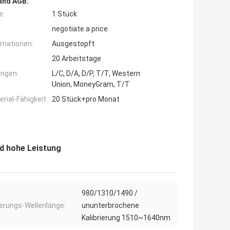
and AGB:
e:
1 Stück
negotiate a price
rmationen:
Ausgestopft
20 Arbeitstage
ngen:
L/C, D/A, D/P, T/T, Western
Union, MoneyGram, T/T
ial-Fähigkeit:
20 Stück+pro Monat
d hohe Leistung
980/1310/1490 /
ierungs-Wellenlänge:
ununterbrochene
Kalibrierung 1510~1640nm