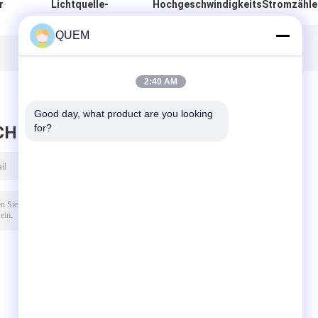
r
Lichtquelle-
HochgeschwindigkeitsStromzähle
n
Stromzähler Mini-
850/980/1310/1510~1640nm
 x
850nm 980nm
QUEM
g
2:40 AM
Good day, what product are you looking 
for?
CHRICHT HINTERLASSEN