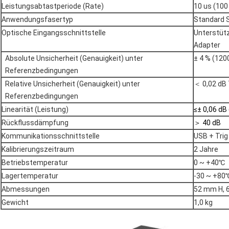
Leistungsabtastperiode (Rate)
10 us (100
Anwendungsfasertyp
Standard 
Optische Eingangsschnittstelle
Unterstütz
Adapter
Absolute Unsicherheit (Genauigkeit) unter
± 4 % (12
Referenzbedingungen
Relative Unsicherheit (Genauigkeit) unter
＜ 0,02 dB
Referenzbedingungen
Linearität (Leistung)
≤± 0,06 dB
Rückflussdämpfung
＞ 40 dB
Kommunikationsschnittstelle
USB + Trig
Kalibrierungszeitraum
2 Jahre
Betriebstemperatur
0 ~ +40℃
Lagertemperatur
-30 ~ +80
Abmessungen
52 mm H, 
Gewicht
1,0 kg