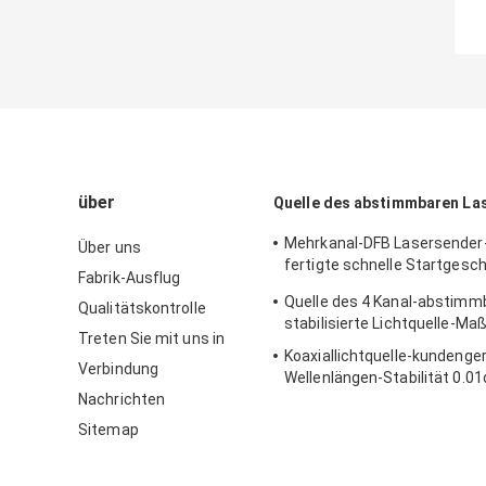
über
Quelle des abstimmbaren La
Mehrkanal-DFB Lasersender
Über uns
fertigte schnelle Startgesc
Fabrik-Ausflug
besonders an
Quelle des 4 Kanal-abstimm
Qualitätskontrolle
stabilisierte Lichtquelle-Ma
Treten Sie mit uns in
Koaxiallichtquelle-kundenge
Verbindung
Wellenlängen-Stabilität 0.0
Nachrichten
Sitemap