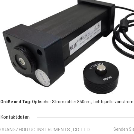
,
Größe und Tag:
Optischer Stromzähler 850nm
Lichtquelle vonstrom
Kontaktdaten
GUANGZHOU UC INSTRUMENTS., CO. LTD.
Senden Sie