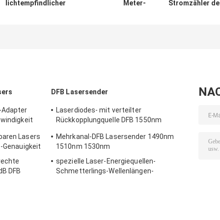
lichtempfindlicher
Meter-
Stromzähler de
Oberflächen-USB
Mehrfachverbindungsstellen-
Zweikanalhohe
optischer
Kanal-optionale hohe
leistung 235mm
Stromzähler
Stabilität
55mm x 320mm
InGaAs-Sensor
schneller Anfan
NA
sers
DFB Lasersender
-Adapter
Laserdiodes- mit verteilter
hwindigkeit
Rückkopplungquelle DFB 1550nm
1570nm 1590nm
baren Lasers
Mehrkanal-DFB Lasersender 1490nm
ß-Genauigkeit
1510nm 1530nm
rechte
spezielle Laser-Energiequellen-
1dB DFB
Schmetterlings-Wellenlängen-
Genauigkeit 2nm der Wellenlängen-
1604nm