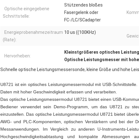
Stützendes bloßes
Optische eingegebene
Fasergelenk oder
Kommu
Schnittstelle:
FC-/LC/SCadapter
Energieprobenahmezeitraum
10 us ((100KHz)
Gewic
(Rate):
Kleinstgrößeres optisches Leistu
Hervorheben:
Optische Leistungsmesser mit hohe
Schnelle optische Leistungsmessersonde, kleine Größe und hohe Lei
U8721 ist ein optisches Leistungsmessermodul mit USB-Schnittstelle.
Daten mit hoher Geschwindigkeit erfassen und verarbeiten.
Das optische Leistungsmessermodul U8721 bietet einen USB-Kommuni
Bediener verwendet sein Demo-Programm, um das U8721 zu steu
einzustellen. Das optische Leistungsmessermodul U8721 bietet übe
AWG- und PLC-Komponenten, optischen Verstärkern und bei der Dur
Messanwendungen. Im Vergleich zu anderen U-Instruments-Leist
Hochgeschwindigkeitsabtastung und kompakte Abmessungen a