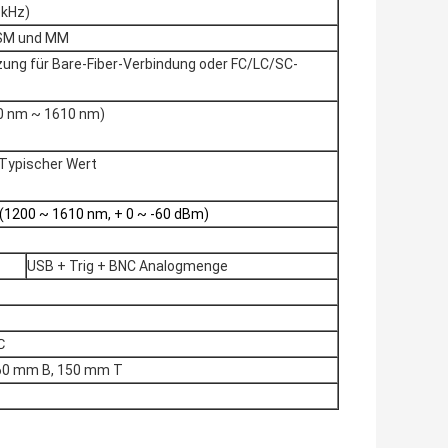
 kHz)
SM und MM
ung für Bare-Fiber-Verbindung oder FC/LC/SC-
00 nm ~ 1610 nm)
 Typischer Wert
 (1200 ~ 1610 nm, + 0 ~ -60 dBm)
USB + Trig + BNC Analogmenge
℃
60 mm B, 150 mm T