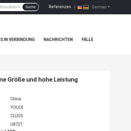
Referenzen
|
German
Suche
NS IN VERBINDUNG
NACHRICHTEN
FÄLLE
ine Größe und hohe Leistung
China
YOUCII
CU,IOS
U8721