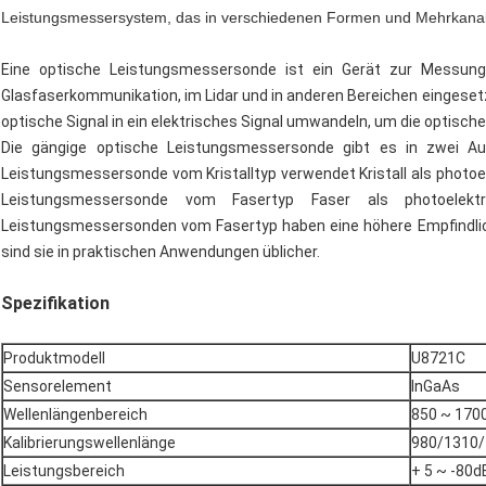
Leistungsmessersystem, das in verschiedenen Formen und Mehrkanal
Eine optische Leistungsmessersonde ist ein Gerät zur Messung 
Glasfaserkommunikation, im Lidar und in anderen Bereichen eingese
optische Signal in ein elektrisches Signal umwandeln, um die optisch
Die gängige optische Leistungsmessersonde gibt es in zwei Ausf
Leistungsmessersonde vom Kristalltyp verwendet Kristall als photo
Leistungsmessersonde vom Fasertyp Faser als photoelektr
Leistungsmessersonden vom Fasertyp haben eine höhere Empfindlic
sind sie in praktischen Anwendungen üblicher.
Spezifikation
Produktmodell
U8721C
Sensorelement
InGaAs
Wellenlängenbereich
850 ~ 170
Kalibrierungswellenlänge
980/1310/1
Leistungsbereich
+ 5 ~ -80