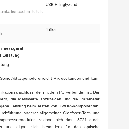
USB + Triglyzerid
nikationsschnittstelle:
1.0kg
ht:
ngsmessgerät
,
r Leistung
stung
 Seine Abtastperiode erreicht Mikrosekunden und kann
kationsanschluss, der mit dem PC verbunden ist. Der
ern, die Messwerte anzuzeigen und die Parameter
rlegene Leistung beim Testen von DWDM-Komponenten,
chführung anderer allgemeiner Glasfaser-Test- und
ungsmessermodulen zeichnet sich das U8721 durch
us und eignet sich besonders für das optische